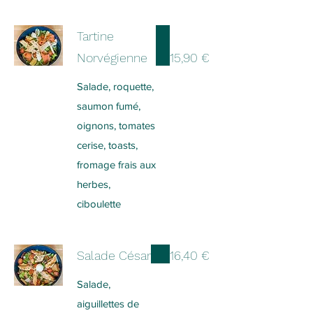
Tartine
Norvégienne
15,90 €
Salade, roquette,
saumon fumé,
oignons, tomates
cerise, toasts,
fromage frais aux
herbes,
ciboulette
Salade César
16,40 €
Salade,
aiguillettes de